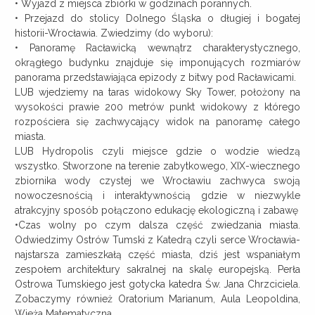
• Wyjazd z miejsca zbiórki w godzinach porannych.
• Przejazd do stolicy Dolnego Śląska o długiej i bogatej
historii-Wrocławia. Zwiedzimy (do wyboru):
• Panoramę Racławicką wewnątrz charakterystycznego,
okrągłego budynku znajduje się imponujących rozmiarów
panorama przedstawiająca epizody z bitwy pod Racławicami.
LUB wjedziemy na taras widokowy Sky Tower, położony na
wysokości prawie 200 metrów punkt widokowy z którego
rozpościera się zachwycający widok na panoramę całego
miasta.
LUB Hydropolis czyli miejsce gdzie o wodzie wiedzą
wszystko. Stworzone na terenie zabytkowego, XIX-wiecznego
zbiornika wody czystej we Wrocławiu zachwyca swoją
nowoczesnością i interaktywnością gdzie w niezwykle
atrakcyjny sposób połączono edukację ekologiczną i zabawę
•Czas wolny po czym dalsza część zwiedzania miasta.
Odwiedzimy Ostrów Tumski z Katedrą czyli serce Wrocławia-
najstarsza zamieszkałą część miasta, dziś jest wspaniałym
zespołem architektury sakralnej na skalę europejską. Perła
Ostrowa Tumskiego jest gotycka katedra Św. Jana Chrzciciela.
Zobaczymy również Oratorium Marianum, Aula Leopoldina,
Wieża Matematyczna.