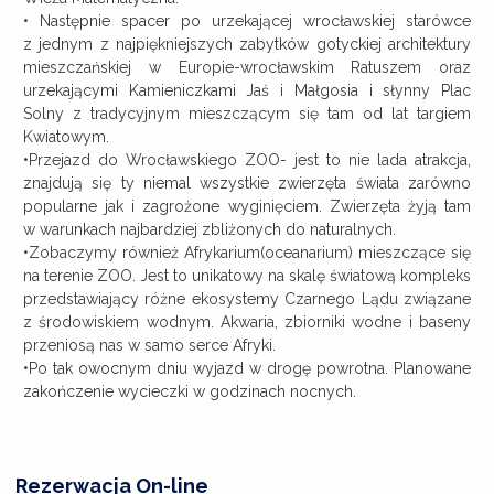
• Następnie spacer po urzekającej wrocławskiej starówce
z jednym z najpiękniejszych zabytków gotyckiej architektury
mieszczańskiej w Europie-wrocławskim Ratuszem oraz
urzekającymi Kamieniczkami Jaś i Małgosia i słynny Plac
Solny z tradycyjnym mieszczącym się tam od lat targiem
Kwiatowym.
•Przejazd do Wrocławskiego ZOO- jest to nie lada atrakcja,
znajdują się ty niemal wszystkie zwierzęta świata zarówno
popularne jak i zagrożone wyginięciem. Zwierzęta żyją tam
w warunkach najbardziej zbliżonych do naturalnych.
•Zobaczymy również Afrykarium(oceanarium) mieszczące się
na terenie ZOO. Jest to unikatowy na skalę światową kompleks
przedstawiający różne ekosystemy Czarnego Lądu związane
z środowiskiem wodnym. Akwaria, zbiorniki wodne i baseny
przeniosą nas w samo serce Afryki.
•Po tak owocnym dniu wyjazd w drogę powrotna. Planowane
zakończenie wycieczki w godzinach nocnych.
Rezerwacja On-line