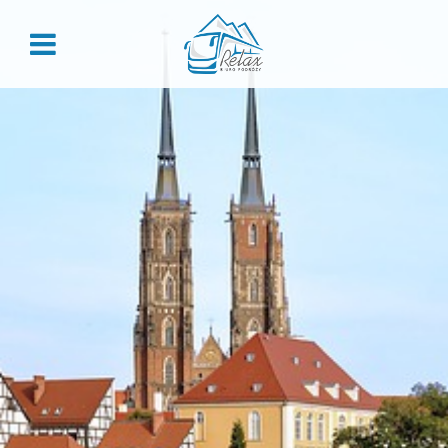
ZALOGUJ
Zaloguj
Nie pamiętasz hasła?
REJESTRACJA
Załóż konto, aby skorzystać z przywilejów dla stałych
klientów:
Historia zamówień
Rabaty grupowe
Przegląd danych
Kody rabatowe