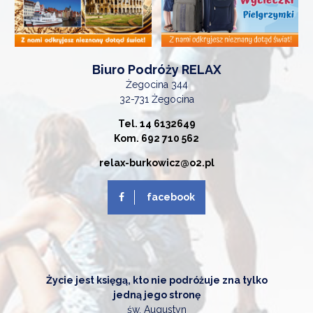
Biuro Podróży RELAX
Żegocina 344
32-731 Żegocina
Tel. 14 6132649
Kom. 692 710 562
relax-burkowicz@o2.pl
facebook
Życie jest księgą, kto nie podróżuje zna tylko
jedną jego stronę
św. Augustyn