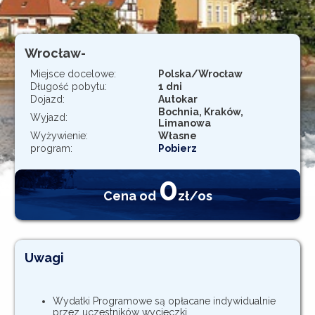
Rejestracja
Wrocław-
Miejsce docelowe:
Polska/Wrocław
Długość pobytu:
1 dni
Dojazd:
Autokar
Bochnia, Kraków,
Wyjazd:
Limanowa
Wyżywienie:
Własne
program:
Pobierz
0
Cena od
zł/os
Uwagi
Wydatki Programowe są opłacane indywidualnie
przez uczestników wycieczki