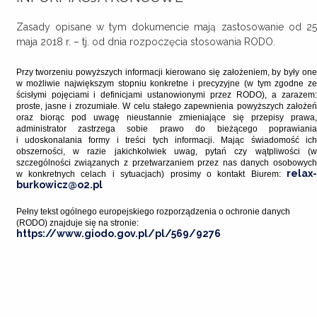
Zasady opisane w tym dokumencie mają zastosowanie od 25
maja 2018 r. – tj. od dnia rozpoczęcia stosowania RODO.
Przy tworzeniu powyższych informacji kierowano się założeniem, by były one
w możliwie największym stopniu konkretne i precyzyjne (w tym zgodne ze
ścisłymi pojęciami i definicjami ustanowionymi przez RODO), a zarazem:
proste, jasne i zrozumiałe. W celu stałego zapewnienia powyższych założeń
oraz biorąc pod uwagę nieustannie zmieniające się przepisy prawa,
administrator zastrzega sobie prawo do bieżącego poprawiania
i udoskonalania formy i treści tych informacji. Mając świadomość ich
obszerności, w razie jakichkolwiek uwag, pytań czy wątpliwości (w
szczególności związanych z przetwarzaniem przez nas danych osobowych
relax-
w konkretnych celach i sytuacjach) prosimy o kontakt Biurem:
burkowicz@o2.p
l
Pełny tekst ogólnego europejskiego rozporządzenia o ochronie danych
(RODO) znajduje się na stronie:
https://www.giodo.gov.pl/pl/569/9276