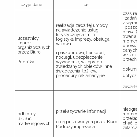
czyje dane
cel
czas r
i zada
z wym
realizacja zawartej umowy
i posz
na świadczenie usług
prawa (
turystycznych (m.in.
trwania
uczestnicy
logistyka imprezy, obsługa
moment
imprez
wizowa
obowią
organizowanych
danych
przez Biuro
i paszportowa, transport,
w szcz
noclegi, ubezpieczenie,
przech
Podróży
wyżywienie, wstępy do
zwiedzanych obiektów, inne
dokum
świadczenia itp.), ew.
procedury reklamacyjne
dotycz
zawart
nieogr
przekazywanie informacji
odbiorcy
moment
przeka
działań
o organizowanych przez Biuro
chęć ic
marketingowych
Podróży imprezach
zatarci