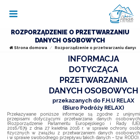
ZALOGUJ
ROZPORZĄDZENIE O PRZETWARZANIU
DANYCH OSOBOWYCH
Strona domowa
Rozporządzenie o przetwarzaniu danyc
INFORMACJA
Zaloguj
DOTYCZĄCA
Nie pamiętasz hasła?
PRZETWARZANIA
REJESTRACJA
DANYCH OSOBOWYCH
przekazanych do F.H.U RELAX
Załóż konto, aby skorzystać z przywilejów dla stałych klientów
(Biuro Podróży RELAX)
Historia zamówień
Rabaty
Przekazywane poniższe informacje są zgodne z unijnymi
przepisami dotyczącymi przetwarzania danych osobowych
Przegląd danych
Kody r
(Rozporządzenie Parlamentu Europejskiego i Rady (UE)
2016/679 z dnia 27 kwietnia 2016 r. w sprawie ochrony osób
fizycznych w związku z przetwarzaniem danych osobowych
Rejestracja
i w sprawie swobodnego przepływu takich danych – tzw. RODO).