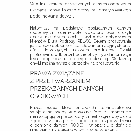
W odniesieniu do przekazanych danych osobowych
nie będą prowadzone procesy zautomatyzowanego
podejmowania decyzji.
Natomiast na podstawie posiadanych danych
osobowych możemy dokonywać profilowania, czyli
oceny niektórych cech i wyborów dotyczących
klientów Biura Podróży RELAX. Celem profilowania
jest lepsze dobranie materiałów informacyjnych oraz
ofert dotyczących naszych produktów. Dzięki
profilowaniu odbiorca będzie otrzymywał informacje
lepiej dopasowane do jego preferencji. W każdej
chwili można wyrazić sprzeciw na profilowanie.
PRAWA ZWIĄZANE
Z PRZETWARZANIEM
PRZEKAZANYCH DANYCH
OSOBOWYCH
Każda osoba, która przekazała administratorowi
swoje dane osoby w dowolnej formie i momencie
ma następujące prawa, których realizacja odbywa się
zgodnie z przepisami ogólnego rozporządzenia
o ochronie danych (RODO) – w oparciu o definicje
i mechanizmy opisane w tym rozporządzeniu: