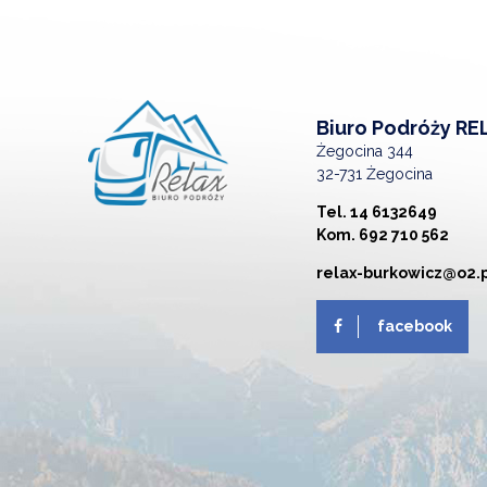
Biuro Podróży RE
Żegocina 344
32-731 Żegocina
Tel. 14 6132649
Kom. 692 710 562
relax-burkowicz@o2.
facebook