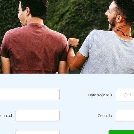
ZOBACZ 
WSZYSTKIE 
PROPONOWANE 
WYJAZDY
Data wyjazdu
ena od
Cena do