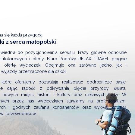
na się każda przygoda
i z serca małopolski
wiednia do pozycjonowania serwsiu. Frazy główne odnośnie
autokarowych i oferty. Biuro Podróży RELAX TRAVEL pragnie
ić ofertę wycieczek. Obejmuje ona zarówno jedno, jak i
 wyjazdy przeznaczone dla szkół.
 które oferujemy pozwalają realizować podróżnicze pasje,
nie dając radość z odkrywania piękna przyrody, świata,
 nowych miejsc, historii i kultury oraz ciekawych ludzi. W
nych przez nas wycieczkach stawiamy na profesjonalizm,
ch i godnych zaufania kontrahentów oraz wykwalifikowaną
ów i przewodników.