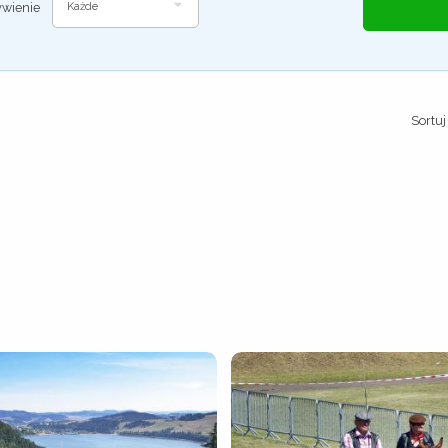
wienie
Każde
Sortuj