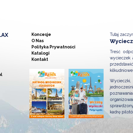
LAX
Koncesje
Tutaj zaczy
Wycieczk
O Nas
Polityka Prywatności
Treść odpo
Katalogi
wycieczek 
Kontakt
przedstaw
kilkudniowe
pl
Wycieczki,
jednocześ
poznawania
organizowa
sprawdzony
kadrę pilot