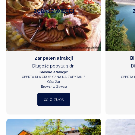
ZOBACZ
WIĘCEJ
Żar pełen atrakcji
Bi
Długość pobytu: 1 dni
D
Główne atrakcje:
OFERTA DLA GRUP, CENA NA ZAPYTANIE
OFERTA 
Góra Żar
Browar w Żywcu
od 0 zł/os