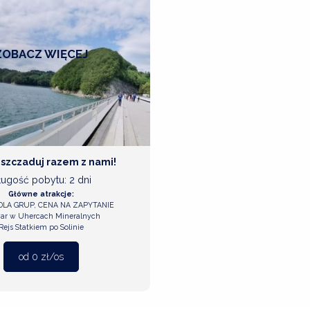
ZOBACZ
WIĘCEJ
szczaduj razem z nami!
ługość pobytu: 2 dni
Główne atrakcje:
DLA GRUP, CENA NA ZAPYTANIE
ar w Uhercach Mineralnych
Rejs Statkiem po Solinie
od 0 zł/os