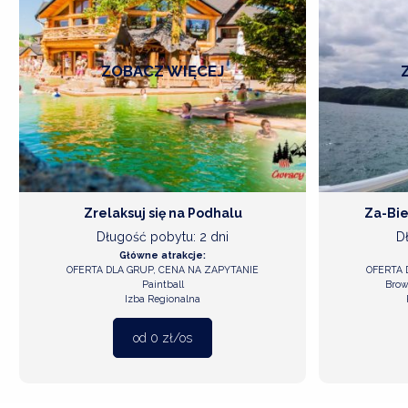
ZOBACZ
WIĘCEJ
Zrelaksuj się na Podhalu
Za-Bie
Długość pobytu: 2 dni
D
Główne atrakcje:
OFERTA DLA GRUP, CENA NA ZAPYTANIE
OFERTA 
Paintball
Brow
Izba Regionalna
od 0 zł/os