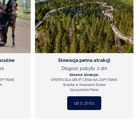
J
ZOBACZ
WIĘCEJ
ucułów
Słowacja pełna atrakcji
ni
Długość pobytu: 2 dni
Główne atrakcje:
APYTANIE
OFERTA DLA GRUP, CENA NA ZAPYTANIE
ch
Ścieżka w Koronach Drzew
Szczyrbskie Pleso
od 0 zł/os