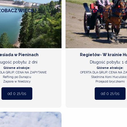
ZOBACZ
WIĘCEJ
ZOBACZ
WIĘCE
esiada w Pieninach
Regietów- W krainie H
ługość pobytu: 2 dni
Długość pobytu: 1 d
Główne atrakcje:
Główne atrakcje:
DLA GRUP, CENA NA ZAPYTANIE
OFERTA DLA GRUP, CENA NA Z
Rafting po Dunajcu
Stadnina Koni Huculski
Zapora w Niedzicy
Przejazd bryczkami
od 0 zł/os
od 0 zł/os