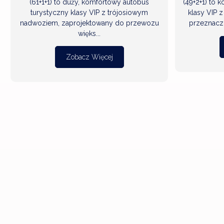
(61+1+1) to duży, komfortowy autobus
(49+2+1) to 
turystyczny klasy VIP z trójosiowym
klasy VIP
nadwoziem, zaprojektowany do przewozu
przeznaczo
więks...
Zobacz Więcej