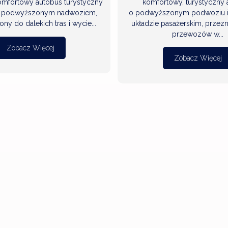
komfortowy autobus turystyczny
komfortowy, turystyczny 
 z podwyższonym nadwoziem,
o podwyższonym podwoziu 
ny do dalekich tras i wycie...
układzie pasażerskim, prze
przewozów w...
Zobacz Więcej
Zobacz Więcej