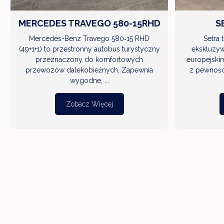
MERCEDES TRAVEGO 580-15RHD
S
Mercedes-Benz Travego 580‑15 RHD
Setra 
(49+1+1) to przestronny autobus turystyczny
ekskluzyw
przeznaczony do komfortowych
europejski
przewozów dalekobieżnych. Zapewnia
z pewnośc
wygodne, ...
Zobacz Więcej