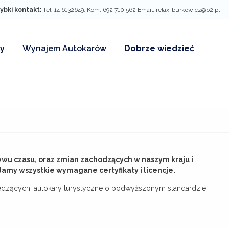
ybki kontakt:
Tel. 14 6132649, Kom. 692 710 562 Email: relax-burkowicz@o2.pl
y
Wynajem Autokarów
Dobrze wiedzieć
rzywilejów dla
aty grupowe
e
y rabatowe
ływu czasu, oraz zmian zachodzących w naszym kraju i
damy wszystkie wymagane certyfikaty i licencje.
dzących: autokary turystyczne o podwyższonym standardzie