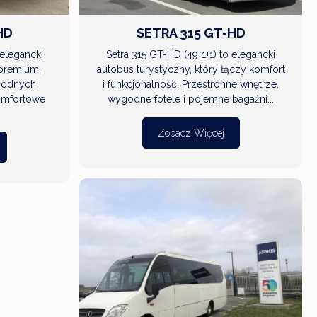
HD
SETRA 315 GT-HD
 elegancki
Setra 315 GT-HD (49+1+1) to elegancki
 premium,
autobus turystyczny, który łączy komfort
godnych
i funkcjonalność. Przestronne wnętrze,
omfortowe
wygodne fotele i pojemne bagażni...
Zobacz Więcej
ZOBACZ