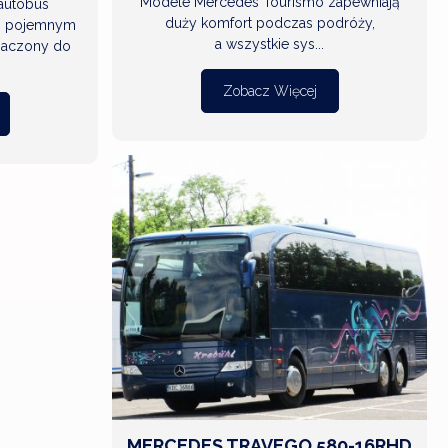
Modele Mercedes Tourismo zapewniają
autobus
duży komfort podczas podróży,
i pojemnym
a wszystkie sys...
znaczony do
Zobacz Więcej
ZOBACZ
WIĘCEJ
MERCEDES TRAVEGO 580-16RHD