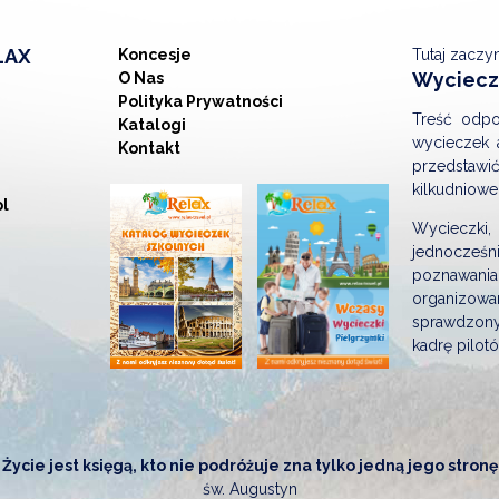
LAX
Koncesje
Tutaj zaczy
Wycieczk
O Nas
Polityka Prywatności
Treść odpo
Katalogi
wycieczek 
Kontakt
przedstaw
kilkudniowe
pl
Wycieczki,
jednocześ
poznawania
organizowa
sprawdzony
kadrę pilot
Życie jest księgą, kto nie podróżuje zna tylko jedną jego stronę
św. Augustyn