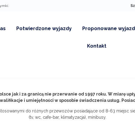
zymki.
Sz
REJESTRACJA
as
Potwierdzone wyjazdy
Proponowane wyjazd
Załóż konto, aby skorzystać z p
stałych klientów:
Kontakt
Historia zamówień
Rab
Pielgrzymki-propozycj
dla grup
Przegląd danych
Kod
zorganizowanych
guj
Nowe propozycje
Rejestracja
sła?
Oferta dla Szkół
Potwierdzone wyjazdy
sce jak i za granicą nie przerwanie od 1997 roku. W miarę up
alifikacje i umiejętności w sposobie świadczenia usług. Posia
Oferta dla Firm
stosowanymi do różnych przewozów posiadające od 8-63 miejsc sie
Propozycje wycieczek
(tv, wc, cafe-bar, klimatyzacja), minibusy.
dla grup
zorganizownych