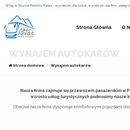
Witaj w Biurze Podróży Relax - wycieczki dla szkół, wycieczki dla firm, pielgr
ZALOGUJ
Strona Główna
O N
WYNAJEM AUTOKARÓW
Strona domowa
Wynajem autokarów
Zalo
Nie pamiętasz ha
Nasza firma zajmuje się przewozem pasażerskim w Pol
wzrostu usług turystycznych podnosimy nasze kw
Obecnie nasza firma dysponuje komfortowymi pojazdami do