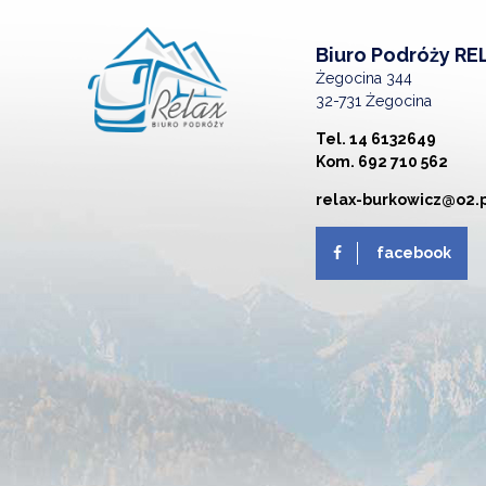
Biuro Podróży RE
Żegocina 344
32-731 Żegocina
Tel. 14 6132649
Kom. 692 710 562
relax-burkowicz@o2.
facebook