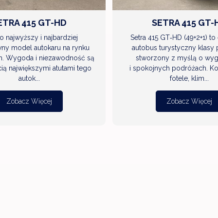
ETRA 415 GT-HD
SETRA 415 GT-
to najwyższy i najbardziej
Setra 415 GT‑HD (49+2+1) to
ny model autokaru na rynku
autobus turystyczny klasy
m. Wygoda i niezawodność są
stworzony z myślą o wy
ią największymi atutami tego
i spokojnych podróżach. K
autok...
fotele, klim...
Zobacz Więcej
Zobacz Więcej