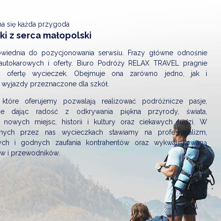
na się każda przygoda
i z serca małopolski
wiednia do pozycjonowania serwsiu. Frazy główne odnośnie
autokarowych i oferty. Biuro Podróży RELAX TRAVEL pragnie
ić ofertę wycieczek. Obejmuje ona zarówno jedno, jak i
 wyjazdy przeznaczone dla szkół.
 które oferujemy pozwalają realizować podróżnicze pasje,
nie dając radość z odkrywania piękna przyrody, świata,
 nowych miejsc, historii i kultury oraz ciekawych ludzi. W
nych przez nas wycieczkach stawiamy na profesjonalizm,
ch i godnych zaufania kontrahentów oraz wykwalifikowaną
ów i przewodników.