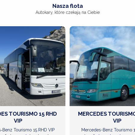
Nasza flota
ZOBACZ 
WSZYSTKIE 
Autokary, które czekają na Ciebie
PROPONOWANE 
WYJAZDY
ZOBACZ
ZOBACZ
WIĘCEJ
WIĘCEJ
ES TOURISMO 15 RHD
MERCEDES TOURISMO
VIP
VIP
‑Benz Tourismo 15 RHD VIP
Mercedes-Benz Tourismo 1