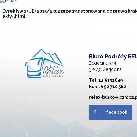
Dyrektywa (UE) 2015/2302 przetransponowana do prawa kr
akty-.html
.
Biuro Podróży RE
Żegocina 344
32-731 Żegocina
Tel. 14 6132649
Kom. 692 710 562
relax-burkowicz@o2.
facebook