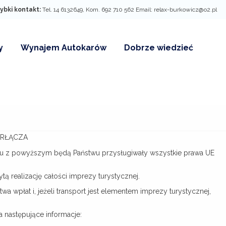
ybki kontakt:
Tel. 14 6132649, Kom. 692 710 562 Email: relax-burkowicz@o2.pl
y
Wynajem Autokarów
Dobrze wiedzieć
rzywilejów dla
aty grupowe
y rabatowe
ERŁĄCZA
ku z powyższym będą Państwu przysługiwały wszystkie prawa UE
 realizację całości imprezy turystycznej.
wpłat i, jeżeli transport jest elementem imprezy turystycznej,
 następujące informacje: