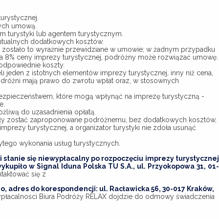
urystycznej.
tych umową.
m turystyki lub agentem turystycznym.
ntualnych dodatkowych kosztów.
 i zostało to wyraźnie przewidziane w umowie; w żadnym przypadku
cza 8% ceny imprezy turystycznej, podróżny może rozwiązać umowę.
 odpowiednie koszty.
 jeden z istotnych elementów imprezy turystycznej, inny niż cena,
odróżni mają prawo do zwrotu wpłat oraz, w stosownych
ezpieczeństwem, które mogą wpłynąć na imprezę turystyczną -
e.
liwą do uzasadnienia opłatą.
siały zostać zaproponowane podróżnemu, bez dodatkowych kosztów,
prezy turystycznej, a organizator turystyki nie zdoła usunąć
ytego wykonania usług turystycznych.
i stanie się niewypłacalny po rozpoczęciu imprezy turystycznej
kupiło w Signal Iduna Polska TU S.A., ul. Przyokopowa 31, 01-
taktować się z
dres do korespondencji: ul. Racławicka 56, 30-017 Kraków,
ypłacalności Biura Podróży RELAX dojdzie do odmowy świadczenia