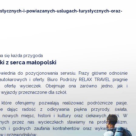
stycznych-i-powiazanych-uslugach-turystycznych-oraz-
na się każda przygoda
i z serca małopolski
wiednia do pozycjonowania serwsiu. Frazy główne odnośnie
autokarowych i oferty. Biuro Podróży RELAX TRAVEL pragnie
ić ofertę wycieczek. Obejmuje ona zarówno jedno, jak i
 wyjazdy przeznaczone dla szkół.
 które oferujemy pozwalają realizować podróżnicze pasje,
nie dając radość z odkrywania piękna przyrody, świata,
 nowych miejsc, historii i kultury oraz ciekawych ludzi. W
nych przez nas wycieczkach stawiamy na profesjonalizm,
ch i godnych zaufania kontrahentów oraz wykwalifikowaną
ów i przewodników.