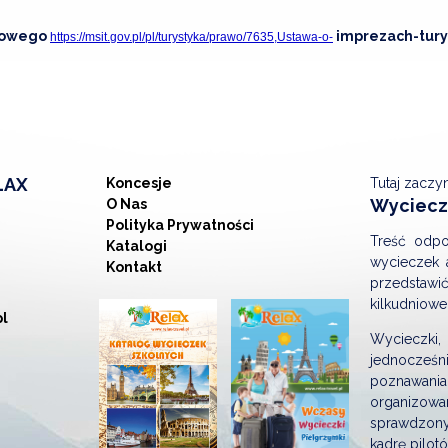
ajowego
imprezach-tury
https://msit.gov.pl/pl/turystyka/prawo/7635,Ustawa-o-
LAX
Koncesje
Tutaj zaczy
Wycieczk
O Nas
Polityka Prywatności
Treść odpo
Katalogi
wycieczek 
Kontakt
przedstaw
kilkudniowe
pl
Wycieczki,
jednocześ
poznawania
organizowa
sprawdzony
kadrę pilot