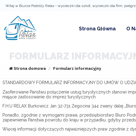
Witaj w Biurze Podróży Relax - wycieczki dla szkół, wycieczki dla firm, pielgr
ZALOGUJ
Strona Główna
O N
FORMULARZ INFORMACYJ
Strona domowa
Formularz informacyjny
Zalo
STANDARDOWY FORMULARZ INFORMACYJNY DO UMÓW O UDZIAŁ W
Nie pamiętasz ha
Zaoferowane Państwu połączenie usług turystycznych stanowi im
mające zastosowanie do imprez turystycznych.
F.H.U RELAX Burkowicz Jan 32-731 Żegocina 344 zwany dalej „Biuro
Ponadto, zgodnie z wymogami prawa, przedsiębiorstwo Biuro Podróż
zapewnienia Państwa powrotu do kraju w przypadku, gdyby przedsi
Więcej informacji dotyczących najważniejszych praw zgodnie z dyr