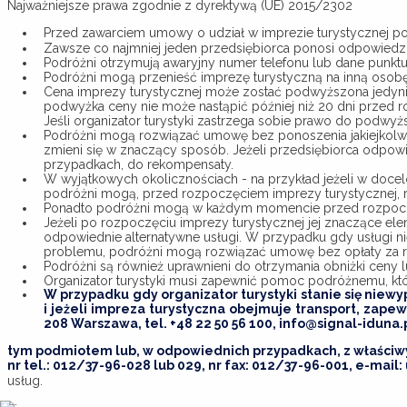
Najważniejsze prawa zgodnie z dyrektywą (UE) 2015/2302
Przed zawarciem umowy o udział w imprezie turystycznej pod
Zawsze co najmniej jeden przedsiębiorca ponosi odpowiedzi
Podróżni otrzymują awaryjny numer telefonu lub dane punktu
Podróżni mogą przenieść imprezę turystyczną na inną osob
Cena imprezy turystycznej może zostać podwyższona jedynie
podwyżka ceny nie może nastąpić później niż 20 dni przed
Jeśli organizator turystyki zastrzega sobie prawo do podwyż
Podróżni mogą rozwiązać umowę bez ponoszenia jakiejkolwiek 
zmieni się w znaczący sposób. Jeżeli przedsiębiorca odpow
przypadkach, do rekompensaty.
W wyjątkowych okolicznościach - na przykład jeżeli w do
podróżni mogą, przed rozpoczęciem imprezy turystycznej, r
Ponadto podróżni mogą w każdym momencie przed rozpoczęc
Jeżeli po rozpoczęciu imprezy turystycznej jej znaczące 
odpowiednie alternatywne usługi. W przypadku gdy usługi nie
problemu, podróżni mogą rozwiązać umowę bez opłaty za r
Podróżni są również uprawnieni do otrzymania obniżki ceny
Organizator turystyki musi zapewnić pomoc podróżnemu, który
W przypadku gdy organizator turystyki stanie się niewy
i jeżeli impreza turystyczna obejmuje transport, zapew
208 Warszawa, tel. +48 22 50 56 100, info@signal-iduna.
tym podmiotem lub, w odpowiednich przypadkach, z właściwy
nr tel.: 012/37-96-028 lub 029, nr fax: 012/37-96-001, e-mail:
usług.