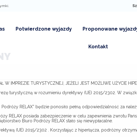
zymki.
Sz
REJESTRACJA
as
Potwierdzone wyjazdy
Proponowane wyjazd
Załóż konto, aby skorzystać z p
stałych klientów:
Kontakt
Historia zamówień
Rab
NY
Pielgrzymki-propozycje
dla grup
Przegląd danych
Kod
zorganizowanych
guj
Nowe propozycje
Rejestracja
 IMPREZIE TURYSTYCZNEJ, JEŻELI JEST MOŻLIWE UŻYCIE HIP
sła?
Oferta dla Szkół
prezę turystyczną w rozumieniu dyrektywy (UE) 2015/2302. W związ
Potwierdzone wyjazdy
Oferta dla Firm
 Podróży RELAX” będzie ponosiło pełną odpowiedzialność za należytą
Propozycje wycieczek
y RELAX posiada zabezpieczenie w celu zapewnienia zwrotu Państwa 
dla grup
ębiorstwo Biuro Podróży RELAX stało się niewypłacalne.
zorganizownych
ektywą (UE) 2015/2302 . Korzystając z hiperłącza, podróżny otrzyma