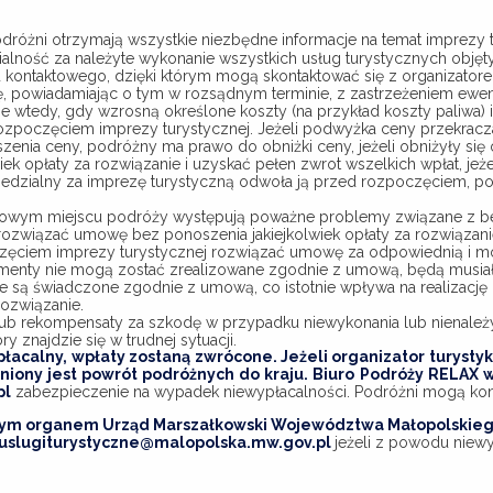
ZOBACZ 
różni otrzymają wszystkie niezbędne informacje na temat imprezy t
WSZYSTKIE 
alność za należyte wykonanie wszystkich usług turystycznych obję
PROPONOWANE 
WYJAZDY
 kontaktowego, dzięki którym mogą skontaktować się z organizatore
ę, powiadamiając o tym w rozsądnym terminie, z zastrzeżeniem ewe
 wtedy, gdy wzrosną określone koszty (na przykład koszty paliwa)
 rozpoczęciem imprezy turystycznej. Jeżeli podwyżka ceny przekra
szenia ceny, podróżny ma prawo do obniżki ceny, jeżeli obniżyły się
opłaty za rozwiązanie i uzyskać pełen zwrot wszelkich wpłat, jeżeli
iedzialny za imprezę turystyczną odwoła ją przed rozpoczęciem, p
celowym miejscu podróży występują poważne problemy związane z b
ozwiązać umowę bez ponoszenia jakiejkolwiek opłaty za rozwiązani
iem imprezy turystycznej rozwiązać umowę za odpowiednią i moż
elementy nie mogą zostać zrealizowane zgodnie z umową, będą mu
 są świadczone zgodnie z umową, co istotnie wpływa na realizację im
ozwiązanie.
 lub rekompensaty za szkodę w przypadku niewykonania lub nienależ
 znajdzie się w trudnej sytuacji.
płacalny, wpłaty zostaną zwrócone. Jeżeli organizator turystyk
niony jest powrót podróżnych do kraju. Biuro Podróży RELAX wy
pl
zabezpieczenie na wypadek niewypłacalności. Podróżni mogą kon
m organem Urząd Marszałkowski Województwa Małopolskiego, a
uslugiturystyczne@malopolska.mw.gov.pl
jeżeli z powodu niew