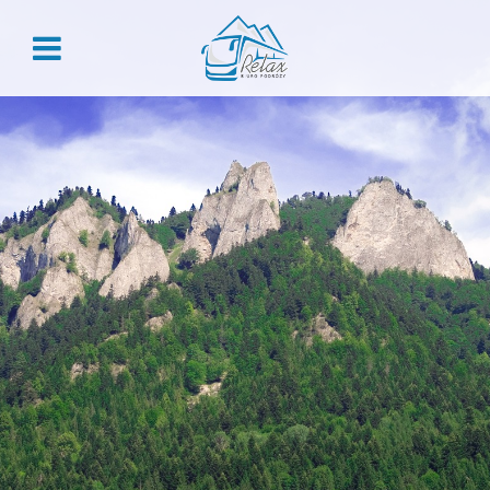
ZALOGUJ
Zaloguj
Nie pamiętasz hasła?
REJESTRACJA
Załóż konto, aby skorzystać z przywilejów dla stałych
klientów:
Historia zamówień
Rabaty grupowe
Przegląd danych
Kody rabatowe