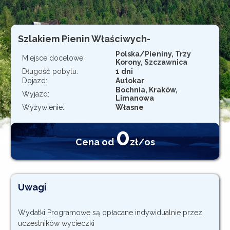
Rejestracja
Szlakiem Pienin Właściwych-
Polska/Pieniny, Trzy
Miejsce docelowe:
Korony, Szczawnica
Długość pobytu:
1 dni
Dojazd:
Autokar
Bochnia, Kraków,
Wyjazd:
Limanowa
Wyżywienie:
Własne
0
Cena od
zł/os
Uwagi
Wydatki Programowe są opłacane indywidualnie przez
uczestników wycieczki