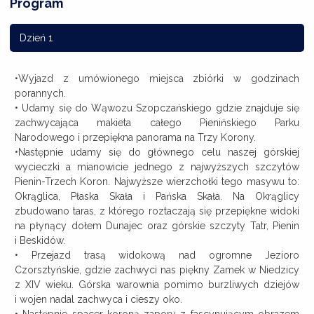
Program
Dzień 1
•Wyjazd z umówionego miejsca zbiórki w godzinach
porannych.
• Udamy się do Wąwozu Szopczańskiego gdzie znajduje się
zachwycająca makieta całego Pienińskiego Parku
Narodowego i przepiękna panorama na Trzy Korony.
•Następnie udamy się do głównego celu naszej górskiej
wycieczki a mianowicie jednego z najwyższych szczytów
Pienin-Trzech Koron. Najwyższe wierzchołki tego masywu to:
Okrąglica, Płaska Skała i Pańska Skała. Na Okrąglicy
zbudowano taras, z którego roztaczają się przepiękne widoki
na płynący dołem Dunajec oraz górskie szczyty Tatr, Pienin
i Beskidów.
• Przejazd trasą widokową nad ogromne Jezioro
Czorsztyńskie, gdzie zachwyci nas piękny Zamek w Niedzicy
z XIV wieku. Górska warownia pomimo burzliwych dziejów
i wojen nadal zachwyca i cieszy oko.
• Następnie spacer koroną zapory z fascynującym obrazem