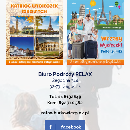
Biuro Podróży RELAX
Żegocina 344
32-731 Żegocina
Tel. 14 6132649
Kom. 692 710 562
relax-burkowicz@o2.pl
facebook