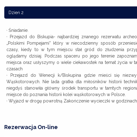
Dzień 2
· Śniadanie.
· Przejazd do Biskupia- najbardziej znanego rezerwatu arch
„Polskimi Pompejami” który w niecodzienny sposób przenies
czasy, kiedy to w tym miejscu stał gród do złudzenia przy
oglądamy dzisiaj. Podczas spaceru po jego terenie zapoznamy
miejsca oraz usłyszymy o wiele ciekawostek na temat życia w 
czasach
· Przejazd do Wenecji k/Biskupina gdzie mieści się niezw
Wąskotorowych. Nie lada gratka dla miłośników historii techni
niegdyś stanowiła główny środek transportu w tamtych regionac
miejsce do poznania historii kolei wąskotorowych w Polsce.
· Wyjazd w drogę powrotną Zakończenie wycieczki w godzinach
Rezerwacja On-line