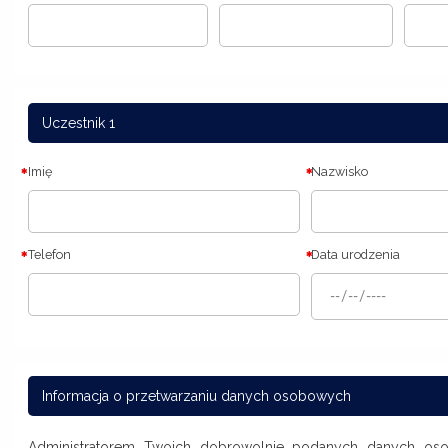
Uczestnik 1
Imię
Nazwisko
Telefon
Data urodzenia
Informacja o przetwarzaniu danych osobowych
Administratorem Twoich dobrowolnie podanych danych os