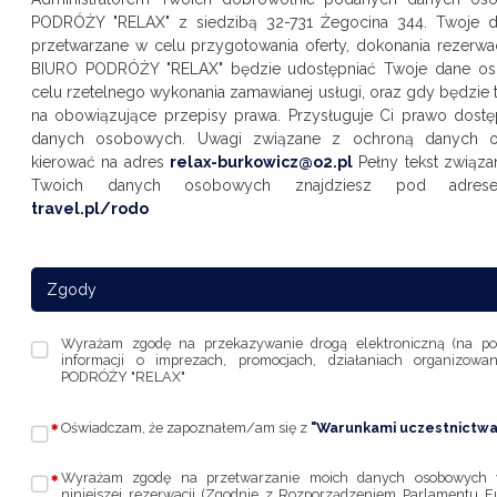
PODRÓŻY "RELAX" z siedzibą 32-731 Żegocina 344. Twoje
przetwarzane w celu przygotowania oferty, dokonania rezerwacji
BIURO PODRÓŻY "RELAX" będzie udostępniać Twoje dane o
celu rzetelnego wykonania zamawianej usługi, oraz gdy będzie 
na obowiązujące przepisy prawa. Przysługuje Ci prawo dostę
danych osobowych. Uwagi związane z ochroną danych 
kierować na adres
relax-burkowicz@o2.pl
Pełny tekst związa
Twoich danych osobowych znajdziesz pod adr
travel.pl/rodo
Zgody
Wyrażam zgodę na przekazywanie drogą elektroniczną (na po
informacji o imprezach, promocjach, działaniach organizow
PODRÓŻY "RELAX"
Oświadczam, że zapoznałem/am się z
"Warunkami uczestnictwa
Wyrażam zgodę na przetwarzanie moich danych osobowych w 
niniejszej rezerwacji (Zgodnie z Rozporządzeniem Parlamentu E