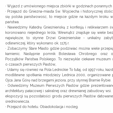
· Wyjazd z umówionego miejsca zbiórki w godzinach porannych
· Przejazd do Gniezna-miasta Św. Wojciecha i historycznej stolic
się polska państwowość, to miejsce gdzie na każdym kroku wi
państwa.
· Nawiedzimy Katedrę Gnieźnieńską z konfesją i relikwiarzem św
koronowano niejednego króla, Wewnątrz znajduje się wiele bez
największe, to słynne Drzwi Gnieźnieńskie - unikalny zabyt
odlewniczej, który wykonano ok. 1175 r.
· Zobaczymy Stare Miasto gdzie podziwiać można wiele przepi
kamienic. Następnie pomnik Bolesława Chrobrego oraz
Początków Państwa Polskiego. To niezwykle ciekawe muzeum
o czasach pierwszych Piastów,.
· Udamy się również na Pola Lednickie To tutaj, od 1997 roku, każ
modlitewne spotkania młodzieży Lednica 2000, organizowane p
Ojca Jana Górę nad brzegami jeziora, przy słynnej Bramie Rybie.
· Odwiedzimy Muzeum Pierwszych Piastów gdzie prezentowane 
architektury pałacowej i sakralnej oraz drewnianej zabudowy wsi.
ekspozycji są pozostałości grodu pierwszych Piastów datowan
średniowiecza.
· Przejazd do hotelu. Obiadokolacja i nocleg.