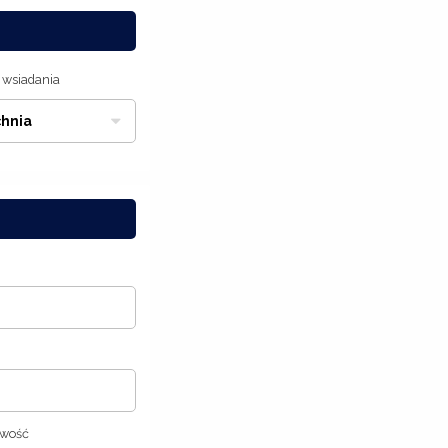
 wsiadania
hnia
owość