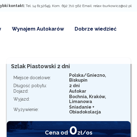
ybki kontakt:
Tel. 14 6132649, Kom. 692 710 562 Email: relax-burkowicz@o2.pl
y
Wynajem Autokarów
Dobrze wiedzieć
rzywilejów dla
aty grupowe
y rabatowe
Szlak Piastowski 2 dni
Polska/Gniezno,
Miejsce docelowe:
Biskupin
Długość pobytu:
2 dni
Dojazd:
Autokar
Bochnia, Kraków,
Wyjazd:
Limanowa
Śniadanie +
Wyżywienie:
Obiadokolacja
0
Cena od
zł/os