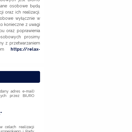
 dane osobowe będą
 oraz ich realizacji.
sobowe wyłącznie w
to konieczne z uwagi
pu oraz poprawienia
osobowych prosimy
ny z przetwarzaniem
esem
https://relax-
dany adres e-mail)
anych przez BIURO
"
celach realizacji
uropejskiego i Rady