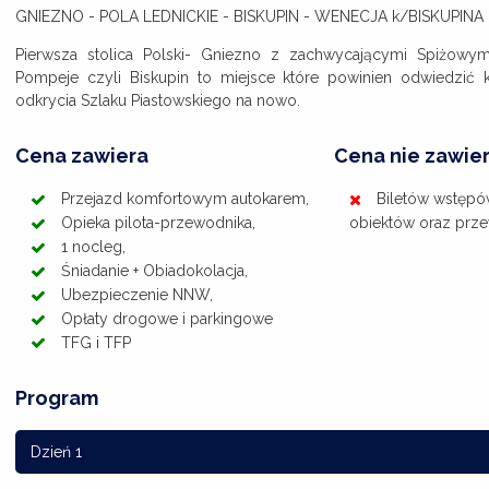
GNIEZNO - POLA LEDNICKIE - BISKUPIN - WENECJA k/BISKUPINA
Pierwsza stolica Polski- Gniezno z zachwycającymi Spiżowym
Pompeje czyli Biskupin to miejsce które powinien odwiedzić
odkrycia Szlaku Piastowskiego na nowo.
Cena zawiera
Cena nie zawie
Przejazd komfortowym autokarem,
Biletów wstęp
Opieka pilota-przewodnika,
obiektów oraz prz
1 nocleg,
Śniadanie + Obiadokolacja,
Ubezpieczenie NNW,
Opłaty drogowe i parkingowe
TFG i TFP
Program
Dzień 1