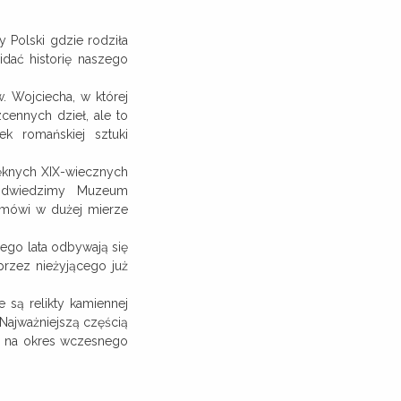
y Polski gdzie rodziła
dać historię naszego
. Wojciecha, w której
cennych dzieł, ale to
ek romańskiej sztuki
ęknych XIX-wiecznych
 odwiedzimy Muzeum
 mówi w dużej mierze
dego lata odbywają się
rzez nieżyjącego już
są relikty kamiennej
 Najważniejszą częścią
e na okres wczesnego