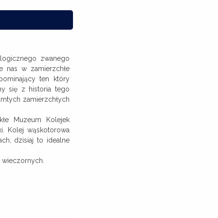
eologicznego zwanego
ie nas w zamierzchłe
pominający ten który
 się z historia tego
tamtych zamierzchłych
ykłe Muzeum Kolejek
ki. Kolej wąskotorowa
h, dzisiaj to idealne
 wieczornych.