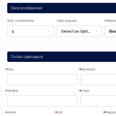
Dane podstawowe
Ilość uczestników
Data wyjazdu
Miejsce
1
Select an Option
Boc
Osoba zgłaszająca
Imię
Nazwisko
Telefon
Email
Adres
Kod
Miejsc