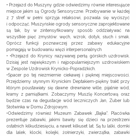
• Przejazd do Muszyny gdzie odwiedzimy równie interesujące
miejsce jakim są Ogrody Sensoryczne. Przebywanie w każdej
z 7 stref w pełni sprzyja relaksowi, pozwala się wyciszyć
i odpocząć. Muszyńskie ogrody sensoryczne zaprojektowane
są tak, by w zintensyfikowany sposób oddziaływać na
wszystkie pięć zmysłów: węch, wzrok, dotyk, słuch i smak.
Oprócz funkcji poznawczej przez zabawy edukacyjne
pomagają w budowaniu więzi interpersonalnych
• •Przejazd do Krynicy nazywanej perłą górskich uzdrowisk.
Dzisiaj jest największym i najpopularniejszym uzdrowiskiem
w Zespole Uzdrowisk Krynicko-Popradzkich.
•Spacer po tej niezmiernie ciekawej i pięknej miejscowości.
Przejdziemy słynnym Krynickim Deptakiem-piękny trakt przy
którym poustawiały się dawne drewniane wille, pijalnie wód,
kramy z pamiątkami. Zobaczymy Muszlę Koncertową oraz
będzie czas na degustacje wód leczniczych Jan, Zuber lub
Słotwinka w Domu Zdrojowym.
•Odwiedzimy również Muzeum Zabawek „Bajka”. Placówka
prezentuje zabawki, jakimi bawiły się dzieci na przestrzeni
ostatnich kilkudziesięciu, a nawet kilkuset lat. Są tu lalki, domki
dla lalek, klocki, kolejki, żołnierzyki, zwierzątka, zabawki