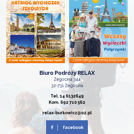
Biuro Podróży RELAX
Żegocina 344
32-731 Żegocina
Tel. 14 6132649
Kom. 692 710 562
relax-burkowicz@o2.pl
facebook