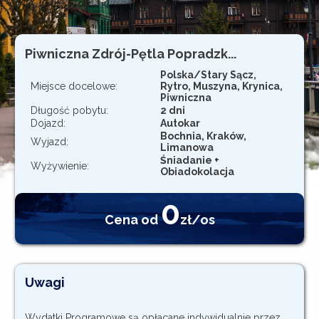
Rejestracja
Piwniczna Zdrój-Pętla Popradzk...
Polska/Stary Sącz,
Miejsce docelowe:
Rytro, Muszyna, Krynica,
Piwniczna
Długość pobytu:
2 dni
Dojazd:
Autokar
Bochnia, Kraków,
Wyjazd:
Limanowa
Śniadanie +
Wyżywienie:
Obiadokolacja
0
Cena od
zł/os
Uwagi
Wydatki Programowe są opłacane indywidualnie przez