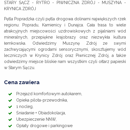
STARY SĄCZ - RYTRO - PIWNICZNA ZDRÓJ - MUSZYNA -
KRYNICA ZDRÓJ
Pętla Popradzka czyli pętla drogowa dolinami największych rzek
regionu: Popradu, Kamienicy i Dunajca. Cała trasa to wiele
atrakcyjnych miejscowości uzdrowiskowych z pijalniami wód
mineralnych, przepiękne krajobrazy oraz niezwykła kultura
łemkowska. Odwiedzimy Muszynę Zdrój ze swymi
zachwycającymi ogrodami sensorycznymi, skosztujemy wód
leczniczych w Krynicy Zdrój oraz Piwnicznej Zdrój, a także
odwiedzimy miejsce bliskie nam wszystkim czyli ołtarz papieski
w Starym Sączu.
Cena zawiera
Przejazd komfortowym autokarem,
Opieka pilota-przewodnika,
1 nocleg,
Śniadanie + Obiadokolacja,
Ubezpieczenie NNW,
Opłaty drogowe i parkingowe