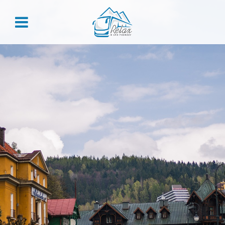
ZALOGUJ
Zaloguj
Nie pamiętasz hasła?
REJESTRACJA
Załóż konto, aby skorzystać z przywilejów dla stałych
klientów:
Historia zamówień
Rabaty grupowe
Przegląd danych
Kody rabatowe