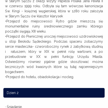
w Starym Sączu z okazji wizyty Papieża Polaka Jana Pawła II
w czerwcu 1999 roku. Odbyła się tam wówczas kanonizacja
Św. Kingi - księżnej węgierskiej, która w 1280 roku założyła
w Starym Sączu ów klasztor klarysek
•Przejazd do miejscowości Rytro gdzie mieszczą się
monumentalne ruiny średniowiecznego zamku którego
początki sięgają XIII wieku.
•Przejazd do Piwnicznej uroczej miejscowości uzdrowiskowej
u stóp Beskidu Sądeckiego. Podczas spaceru zobaczymy
serce miasteczka- czworoboczny rynek z zabytkową studnią
i ratuszem, który w XIX w. pełnił rolę wartowni, a po
przebudowie w XX w. pełni funkcję Urzędu Miasta.
Odwiedzimy również pijalnie gdzie skosztować można
leczniczych wód kwaśnych które są tutaj najcenniejszym
bogactwem.
•Przejazd do hotelu, obiadokolacja i nocleg.
Dzień 2
· Śniadanie.