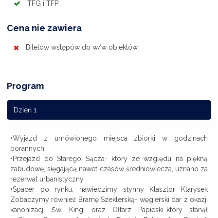
TFG i TFP
Cena nie zawiera
Biletów wstępów do w/w obiektów
Program
Dzień 1
•Wyjazd z umówionego miejsca zbiorki w godzinach
porannych
•Przejazd do Starego Sącza- który ze względu na piękną
zabudowę, sięgającą nawet czasów średniowiecza, uznano za
rezerwat urbanistyczny.
•Spacer po rynku, nawiedzimy słynny Klasztor Klarysek
Zobaczymy również Bramę Szeklerską- węgierski dar z okazji
kanonizacji Św. Kingi oraz Ołtarz Papieski-który stanął