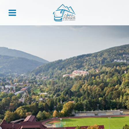
ZALOGUJ
Zaloguj
Nie pamiętasz hasła?
REJESTRACJA
Załóż konto, aby skorzystać z przywilejów dla stałych
klientów:
Historia zamówień
Rabaty grupowe
Przegląd danych
Kody rabatowe