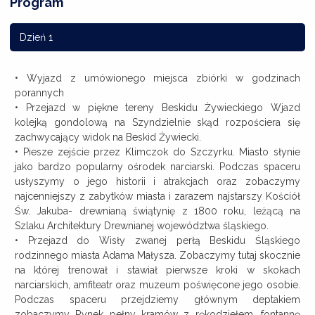
Program
Dzień 1
• Wyjazd z umówionego miejsca zbiórki w godzinach
porannych
• Przejazd w piękne tereny Beskidu Żywieckiego Wjazd
kolejką gondolową na Szyndzielnie skąd rozpościera się
zachwycający widok na Beskid Żywiecki.
• Piesze zejście przez Klimczok do Szczyrku. Miasto słynie
jako bardzo popularny ośrodek narciarski. Podczas spaceru
usłyszymy o jego historii i atrakcjach oraz zobaczymy
najcenniejszy z zabytków miasta i zarazem najstarszy Kościół
Św. Jakuba- drewnianą świątynię z 1800 roku, leżącą na
Szlaku Architektury Drewnianej województwa śląskiego.
• Przejazd do Wisły zwanej perłą Beskidu Śląskiego
rodzinnego miasta Adama Małysza. Zobaczymy tutaj skocznie
na której trenował i stawiał pierwsze kroki w skokach
narciarskich, amfiteatr oraz muzeum poświęcone jego osobie.
Podczas spaceru przejdziemy głównym deptakiem
zobaczymy Rynek pełny kramów z rękodziełem, fontannę