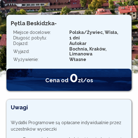
Rejestracja
Pętla Beskidzka-
Miejsce docelowe:
Polska/Żywiec, Wisła,
Długość pobytu:
1 dni
Dojazd:
Autokar
Bochnia, Kraków,
Wyjazd:
Limanowa
Wyżywienie:
Własne
0
Cena od
zł/os
Uwagi
Wydatki Programowe są opłacane indywidualnie przez
uczestników wycieczki