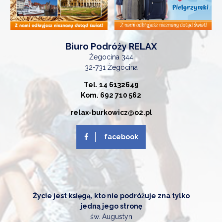
Biuro Podróży RELAX
Żegocina 344
32-731 Żegocina
Tel. 14 6132649
Kom. 692 710 562
relax-burkowicz@o2.pl
facebook
Życie jest księgą, kto nie podróżuje zna tylko
jedną jego stronę
św. Augustyn