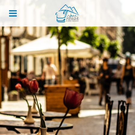
ZALOGUJ
Zaloguj
Nie pamiętasz hasła?
REJESTRACJA
Załóż konto, aby skorzystać z przywilejów dla stałych
klientów:
Historia zamówień
Rabaty grupowe
Przegląd danych
Kody rabatowe