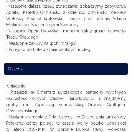
z zachwycającą kaplicą Boimów.
•Następnie dalsza część zwiedzania: zobaczymy zabytkową
Aptekę, Katedrę Ormiańską z dzielnicą ormiańską, cerkiew
Wołoską, Arsenał królewski i miejski oraz pomnik Adama
Mickiewicza. Spacer alejami Swobody.
•Następnie Opera Lwowska – monumentalny gmach dawnego
Teatru Wielkiego.
• Następnie zakupy na „pchlim targu”
• Przejazd do hotelu. Obiadokolacja, nocleg.
Dzień 3
·Śniadanie.
• Przejazd na Cmentarz Łyczakowski panteony wybitnych
osobistości różnych czasów i narodowości. Tu znajdziemy
groby m.in. Zapolskiej, Konopnickiej, Ordona, Grottgera,
Goszczyńskiego
• Następnie cmentarz Orląt Lwowskich Znajdują się tam groby
Polaków, którzy polegli w czasie wojny polsko ukraińskiej
w latach 1918-1919. W obronie Lwowa stanęli wówczas