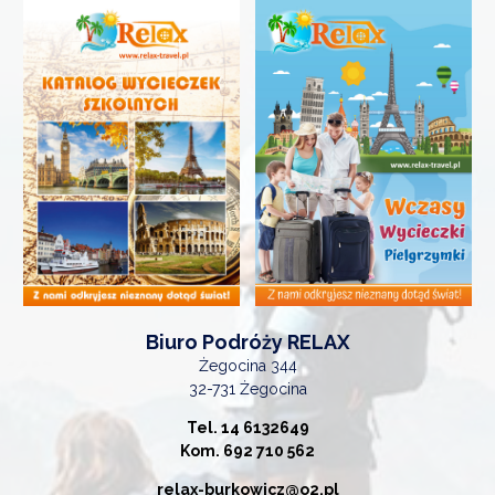
Biuro Podróży RELAX
Żegocina 344
32-731 Żegocina
Tel. 14 6132649
Kom. 692 710 562
relax-burkowicz@o2.pl