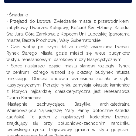
• Śniadanie
• Przejazd do Lwowa. Zwiedzanie miasta z przewodnikiem:
zabytkowy Dworzec Kolejowy, Kościół Św. Elżbiety, Katedra
Św. Jura, Góra Zamkowa z Kopcem Unii Lubelskiej (panorama
miasta), Baszta Prochowa , Wały Gubernatorskie.
• Czas wolny po czym dalsza część zwiedzania Lwowa:
Rynek Starego Miasta gdzie mieści się wiele budynków
w stylu renesansowym, barokowym czy klasycystycznym.
• Serce najstarszej części miasta stanowi rozległy Rynek
w centrum którego wznosi się okazały budynek ratusza
miejskiego. Obecna budowla wzniesiona została w stylu
klasycystycznym. Pierzeje rynku zamykają okazałe kamienice
z których najbardziej charakterystyczna jest renesansowa
Czarna Kamienica.
•Następnie zachwycająca Bazylika archikatedralna
Wniebowzięcia Najświętszej Maryi Panny (potocznie Katedra
Łacińska). To jeden z najstarszych kościołów Lwowa,
znajdujący się przy południowo-zachodnim narożniku
lwowskiego rynku. Trójnawowy gmach w stylu gotyckim