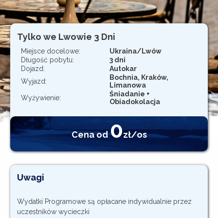
Rejestracja
Tylko we Lwowie 3 Dni
Miejsce docelowe:
Ukraina/Lwów
Długość pobytu:
3 dni
Dojazd:
Autokar
Bochnia, Kraków,
Wyjazd:
Limanowa
Śniadanie +
Wyżywienie:
Obiadokolacja
0
Cena od
zł/os
Uwagi
Wydatki Programowe są opłacane indywidualnie przez
uczestników wycieczki