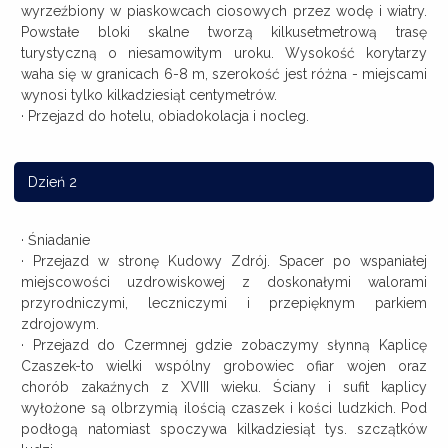
wyrzeźbiony w piaskowcach ciosowych przez wodę i wiatry.
Powstałe bloki skalne tworzą kilkusetmetrową trasę
turystyczną o niesamowitym uroku. Wysokość korytarzy
waha się w granicach 6-8 m, szerokość jest różna - miejscami
wynosi tylko kilkadziesiąt centymetrów.
· Przejazd do hotelu, obiadokolacja i nocleg.
Dzień 2
· Śniadanie
· Przejazd w stronę Kudowy Zdrój. Spacer po wspaniałej
miejscowości uzdrowiskowej z doskonałymi walorami
przyrodniczymi, leczniczymi i przepięknym parkiem
zdrojowym.
· Przejazd do Czermnej gdzie zobaczymy słynną Kaplicę
Czaszek-to wielki wspólny grobowiec ofiar wojen oraz
chorób zakaźnych z XVIII wieku. Ściany i sufit kaplicy
wyłożone są olbrzymią ilością czaszek i kości ludzkich. Pod
podłogą natomiast spoczywa kilkadziesiąt tys. szczątków