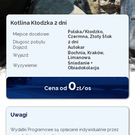
Rejestracja
Kotlina Kłodzka 2 dni
Polska/Kłodzko,
Miejsce docelowe:
Czermna, Złoty Stok
Długość pobytu:
2 dni
Dojazd:
Autokar
Bochnia, Kraków,
Wyjazd:
Limanowa
Śniadanie +
Wyżywienie:
Obiadokolacja
0
Cena od
zł/os
Uwagi
Wydatki Programowe są opłacane indywidualnie przez