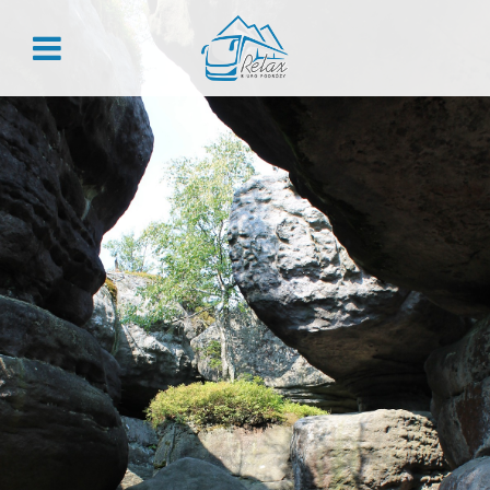
ZALOGUJ
Zaloguj
Nie pamiętasz hasła?
REJESTRACJA
Załóż konto, aby skorzystać z przywilejów dla stałych
klientów:
Historia zamówień
Rabaty grupowe
Przegląd danych
Kody rabatowe