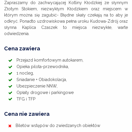
Zapraszamy do zachwycającej Kotliny Kłodzkiej ze słynnym
Złotym Stokiem, niezwykłym Kłodzkiem oraz miejscem w
którym można się zagubić- Błędne skały czekają na to aby je
odkryć. Ponadto uzdrowiskowa pełna uroku Kudowa-Zdrój oraz
słynna Kaplica Czaszek to miejsca niezwykłe, warte
odwiedzenia.
Cena zawiera
Przejazd komfortowym autokarem,
Opieka pilota-przewodnika,
1 nocleg,
Śniadanie + Obiadokolacja,
Ubezpieczenie NNW,
Opłaty drogowe i parkingowe
TFG i TFP
Cena nie zawiera
Biletów wstępów do zwiedzanych obiektów