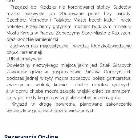
ludzi.
· Przejazd do Kłodzka nie koronowanej stolicy Sudetów,
miasto niezwykłe, bo zbudowane przez trzy narody:
Czechów, Niemców i Polaków. Miasto trzech kultur i wielu
pokoleń. Przejdziemy gotyckim mostem będącym miniaturą
Mostu Karola w Pradze. Zobaczymy Stare Miasto z Ratuszem
oraz kłodzkie kamieniczki.
· Zachwyci nas majestatyczna Twierdza Kłodzko(zwiedzanie
części naziemnej).
LUB alternatywnie
Odwiedziny niezwykłego miejsca jakim jest Szlak Ginących
Zawodów gdzie w gospodarstwie Państwa Gorczyńskich
podczas jednej wizyty można zobaczyć pokaz garncarstwa,
zwierzyniec, wiatrak, kuźnie i chatkę robótek ręcznych,
a w domu chleba można zakupić wiejski chleb ze smalcem,
który jest nie tylko przepyszny, ale zdobył liczne nagród
· Wyjazd w drogę powrotną, planowane zakończenie
wycieczki w godzinach późno wieczornych
Rezerwacja On-line