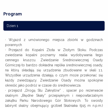
Program
Dzień 1
· Wyjazd z umówionego miejsca zbiórki w godzinach
porannych
· Przejazd do Kopalni Złota w Złotym Stoku. Podczas
zwiedzania kopalni poznamy realia wydobywania tego
cennego kruszcu. Zwiedzanie Średniowiecznej Osady
Górniczej-to bardzo dokładna replika średniowiecznej osady,
na którą składają się urządzenia zbudowane w skali 1:1.
Wszystkie urządzenia działają o czym może przekonać się
każdy zwiedzający. Zwiedzanie Osady można spokojnie
określić jako podróż w czasie do średniowiecza.
· przejazd „Drogą Stu Zakrętów” , spacer po rezerwacie
skalnym „Błędne Skały” przepięknym i niepowtarzalnym
zakątku Parku Narodowego Gór Stołowych. To swoisty
labirynt skalny obejmujący grzbiet Skalniaka (915 m n.p.m.)