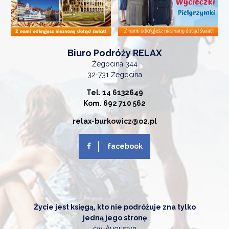
Biuro Podróży RELAX
Żegocina 344
32-731 Żegocina
Tel. 14 6132649
Kom. 692 710 562
relax-burkowicz@o2.pl
facebook
Życie jest księgą, kto nie podróżuje zna tylko
jedną jego stronę
św. Augustyn