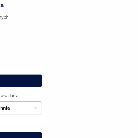
ra
nych
 wsiadania
hnia