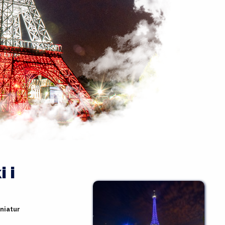
ZOBACZ 
WSZYSTKIE 
PROPONOWANE 
WYJAZDY
 i
niatur