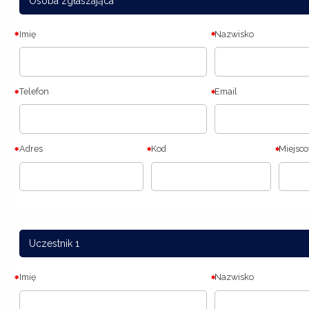
Osoba zgłaszająca
Imię
Nazwisko
Telefon
Email
Adres
Kod
Miejsc
Uczestnik 1
Imię
Nazwisko