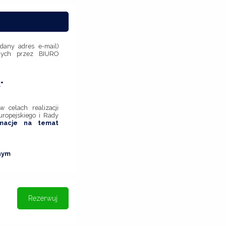
dany adres e-mail)
anych przez BIURO
"
celach realizacji
uropejskiego i Rady
rmacje na temat
nym
Rezerwuj