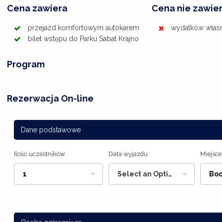
Cena zawiera
Cena nie zawie
przejazd komfortowym autokarem
wydatków włas
bilet wstępu do Parku Sabat Krajno
Program
Rezerwacja On-line
Dane podstawowe
Ilość uczestników
Data wyjazdu
Miejsce
1
Select an Option
Boc