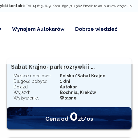
ybki kontakt:
Tel. 14 6132649, Kom. 692 710 562 Email: relax-burkowicz@o2.pl
y
Wynajem Autokarów
Dobrze wiedzieć
rzywilejów dla
aty grupowe
y rabatowe
Sabat Krajno- park rozrywki i ...
Miejsce docelowe:
Polska/Sabat Krajno
Długość pobytu:
1 dni
Dojazd:
Autokar
Wyjazd:
Bochnia, Kraków
Wyżywienie:
Własne
0
Cena od
zł/os