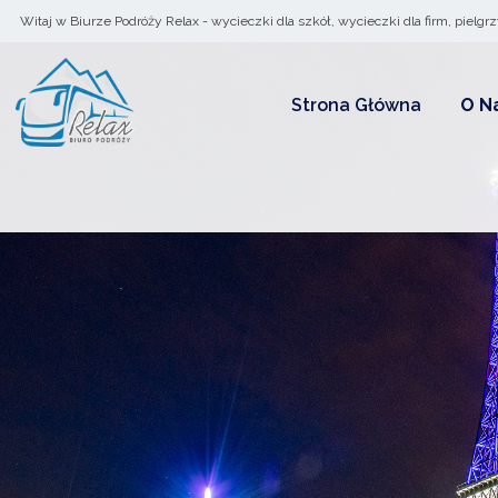
Witaj w Biurze Podróży Relax - wycieczki dla szkół, wycieczki dla firm, pielgr
ZALOGUJ
Strona Główna
O N
Zalo
Nie pamiętasz ha