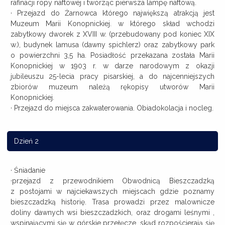
rafinacji ropy naftowej i tworząc pierwsza lampę naftową.
· Przejazd do Żarnowca którego największą atrakcją jest
Muzeum Marii Konopnickiej. w którego skład wchodzi
zabytkowy dworek z XVIII w. (przebudowany pod koniec XIX
w.), budynek lamusa (dawny spichlerz) oraz zabytkowy park
o powierzchni 3,5 ha. Posiadłość przekazana została Marii
Konopnickiej w 1903 r. w darze narodowym z okazji
jubileuszu 25-lecia pracy pisarskiej, a do najcenniejszych
zbiorów muzeum należą rękopisy utworów Marii
Konopnickiej.
· Przejazd do miejsca zakwaterowania. Obiadokolacja i nocleg.
Dzień 2
· Śniadanie
·przejazd z przewodnikiem Obwodnicą Bieszczadzką
z postojami w najciekawszych miejscach gdzie poznamy
bieszczadzką historię. Trasa prowadzi przez malownicze
doliny dawnych wsi bieszczadzkich, oraz drogami leśnymi ,
wspinającymi się w górskie przełęcze, skąd rozpościerają się