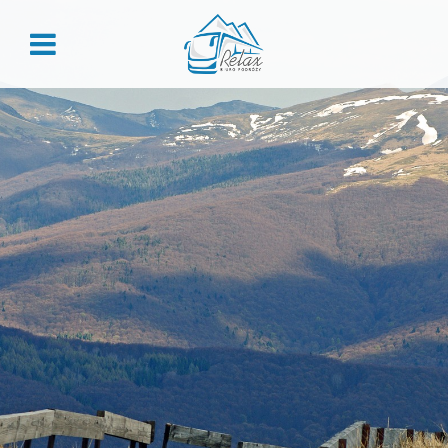
ZALOGUJ
Zaloguj
Nie pamiętasz hasła?
REJESTRACJA
Załóż konto, aby skorzystać z przywilejów dla stałych
klientów:
Historia zamówień
Rabaty grupowe
Przegląd danych
Kody rabatowe