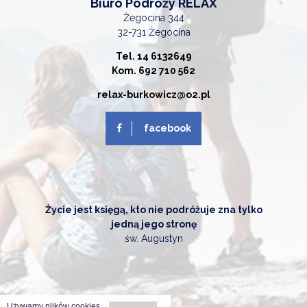
Biuro Podróży RELAX
Żegocina 344
32-731 Żegocina
Tel. 14 6132649
Kom. 692 710 562
relax-burkowicz@o2.pl
facebook
Życie jest księgą, kto nie podróżuje zna tylko
jedną jego stronę
św. Augustyn
Używamy plików cookies.