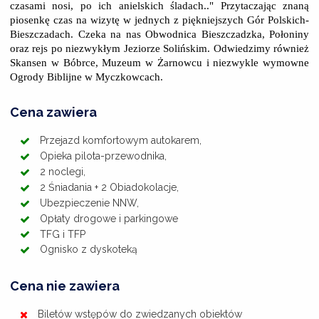
czasami nosi, po ich anielskich śladach.." Przytaczając znaną
piosenkę czas na wizytę w jednych z piękniejszych Gór Polskich-
Bieszczadach. Czeka na nas Obwodnica Bieszczadzka, Połoniny
oraz rejs po niezwykłym Jeziorze Solińskim. Odwiedzimy również
Skansen w Bóbrce, Muzeum w Żarnowcu i niezwykle wymowne
Ogrody Biblijne w Myczkowcach.
Cena zawiera
Przejazd komfortowym autokarem,
Opieka pilota-przewodnika,
2 noclegi,
2 Śniadania + 2 Obiadokolacje,
Ubezpieczenie NNW,
Opłaty drogowe i parkingowe
TFG i TFP
Ognisko z dyskoteką
Cena nie zawiera
Biletów wstępów do zwiedzanych obiektów