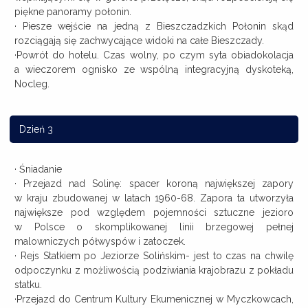
piękne panoramy połonin.
· Piesze wejście na jedną z Bieszczadzkich Połonin skąd
rozciągają się zachwycające widoki na całe Bieszczady.
·Powrót do hotelu. Czas wolny, po czym syta obiadokolacja
a wieczorem ognisko ze wspólną integracyjną dyskoteką,
Nocleg.
Dzień 3
· Śniadanie
· Przejazd nad Solinę: spacer koroną największej zapory
w kraju zbudowanej w latach 1960-68. Zapora ta utworzyła
największe pod względem pojemności sztuczne jezioro
w Polsce o skomplikowanej linii brzegowej pełnej
malowniczych półwyspów i zatoczek.
· Rejs Statkiem po Jeziorze Solińskim- jest to czas na chwilę
odpoczynku z możliwością podziwiania krajobrazu z pokładu
statku.
·Przejazd do Centrum Kultury Ekumenicznej w Myczkowcach,