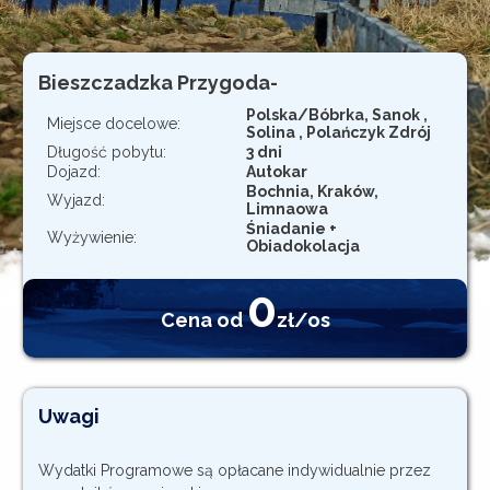
Rejestracja
Bieszczadzka Przygoda-
Polska/Bóbrka, Sanok ,
Miejsce docelowe:
Solina , Polańczyk Zdrój
Długość pobytu:
3 dni
Dojazd:
Autokar
Bochnia, Kraków,
Wyjazd:
Limnaowa
Śniadanie +
Wyżywienie:
Obiadokolacja
0
Cena od
zł/os
Uwagi
Wydatki Programowe są opłacane indywidualnie przez