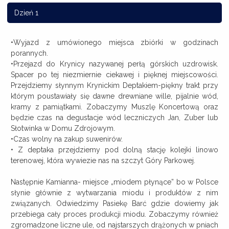
Dzień 1
•Wyjazd z umówionego miejsca zbiórki w godzinach
porannych.
•Przejazd do Krynicy nazywanej perłą górskich uzdrowisk.
Spacer po tej niezmiernie ciekawej i pięknej miejscowości.
Przejdziemy słynnym Krynickim Deptakiem-piękny trakt przy
którym poustawiały się dawne drewniane wille, pijalnie wód,
kramy z pamiątkami. Zobaczymy Muszlę Koncertową oraz
będzie czas na degustacje wód leczniczych Jan, Zuber lub
Słotwinka w Domu Zdrojowym.
•Czas wolny na zakup suwenirów.
• Z deptaka przejdziemy pod dolną stację kolejki linowo
terenowej, która wywiezie nas na szczyt Góry Parkowej.
Następnie Kamianna- miejsce „miodem płynące” bo w Polsce
słynie głównie z wytwarzania miodu i produktów z nim
związanych. Odwiedzimy Pasiekę Barć gdzie dowiemy jak
przebiega cały proces produkcji miodu. Zobaczymy również
zgromadzone liczne ule, od najstarszych drążonych w pniach