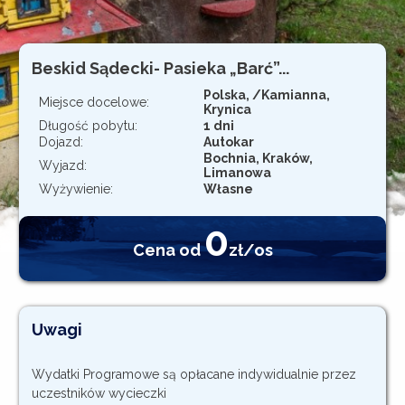
Rejestracja
Beskid Sądecki- Pasieka „Barć”...
Polska, /Kamianna,
Miejsce docelowe:
Krynica
Długość pobytu:
1 dni
Dojazd:
Autokar
Bochnia, Kraków,
Wyjazd:
Limanowa
Wyżywienie:
Własne
0
Cena od
zł/os
Uwagi
Wydatki Programowe są opłacane indywidualnie przez
uczestników wycieczki