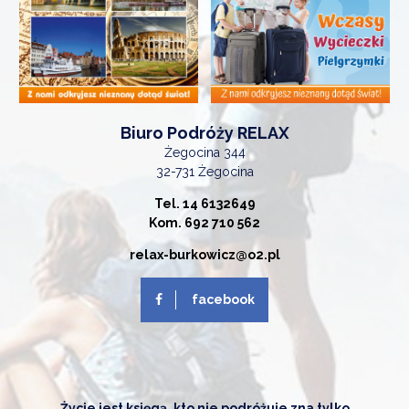
Biuro Podróży RELAX
Żegocina 344
32-731 Żegocina
Tel. 14 6132649
Kom. 692 710 562
relax-burkowicz@o2.pl
facebook
Życie jest księgą, kto nie podróżuje zna tylko