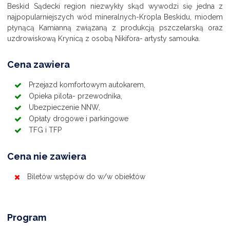
Beskid Sądecki region niezwykły skąd wywodzi się jedna z
najpopularniejszych wód mineralnych-Kropla Beskidu, miodem
płynącą Kamianną związaną z produkcją pszczelarską oraz
uzdrowiskową Krynicą z osobą Nikifora- artysty samouka.
Cena zawiera
Przejazd komfortowym autokarem,
Opieka pilota- przewodnika,
Ubezpieczenie NNW,
Opłaty drogowe i parkingowe
TFG i TFP
Cena nie zawiera
Biletów wstępów do w/w obiektów
Program