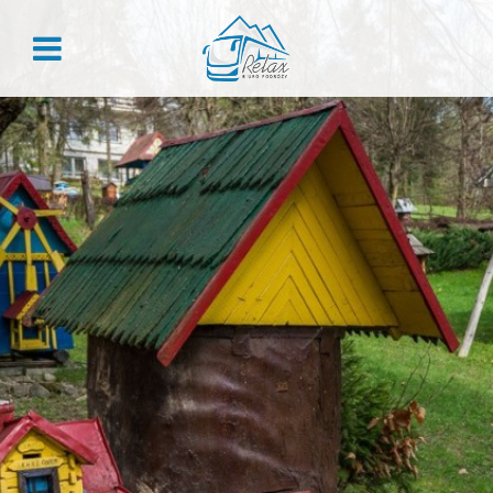
ZALOGUJ
Zaloguj
Nie pamiętasz hasła?
REJESTRACJA
Załóż konto, aby skorzystać z przywilejów dla stałych
klientów:
Historia zamówień
Rabaty grupowe
Przegląd danych
Kody rabatowe